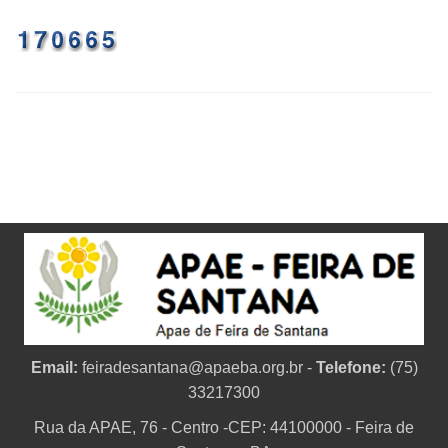
Email:
feiradesantana@apaeba.org.br
-
Telefone:
(75)
33217300
Rua da APAE, 76 - Centro -CEP: 44100000 - Feira de